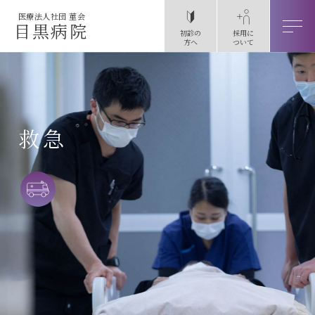
医療法人社団 菫会
目黒病院
初診の
採用に
方へ
ついて
救急