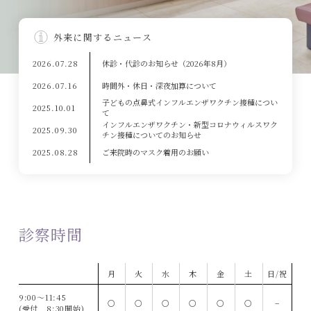
外来に関するニュース
休診・代診のお知らせ（2026年8月）
2026.07.28
時間外・休日・深夜加算について
2026.07.16
子どもの点鼻式インフルエンザワクチン接種につい
2025.10.01
て
インフルエンザワクチン・新型コロナウィルスワク
2025.09.30
チン接種についてのお知らせ
ご来院時のマスク着用のお願い
2025.08.28
診察時間
月
火
水
木
金
土
日/祝
9:00〜11:45
○
○
○
○
○
○
−
(受付 8:30開始)