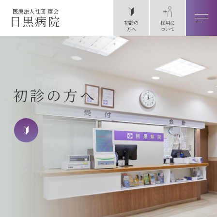
医療法人社団 菫会
目黒病院
初診の
採用に
方へ
ついて
初診の方へ