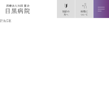
医療法人社団 菫会
目黒病院
初診の
採用に
方へ
ついて
PAGE